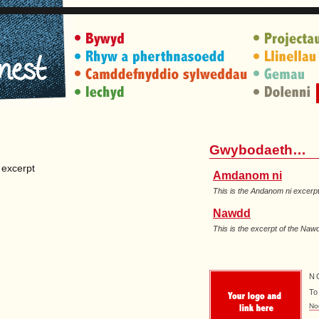
Gwybodaeth…
 excerpt
Amdanom ni
This is the Andanom ni excerp
Nawdd
This is the excerpt of the Na
N
To
No