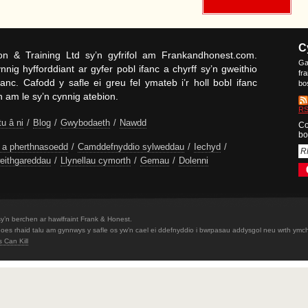
C
n & Training Ltd sy’n gyfrifol am Frankandhonest.com.
Ga
nnig hyfforddiant ar gyfer pobl ifanc a chyrff sy’n gweithio
fr
anc. Cafodd y safle ei greu fel ymateb i’r holl bobl ifanc
bo
 am le sy’n cynnig atebion.
RS
tu â ni
/
Blog
/
Gwybodaeth
/
Nawdd
Co
bo
a pherthnasoedd
/
Camddefnyddio sylweddau
/
Iechyd
/
weithgareddau
/
Llynellau cymorth
/
Gemau
/
Dolenni
y’n berchen ar hawlfraint Frank & Honest.
id oes rhaid talu am gynnwys y safle os yw’n cael ei ddefnyddio i bwrpasau addysgol neu wrth ymch
 Can Kill