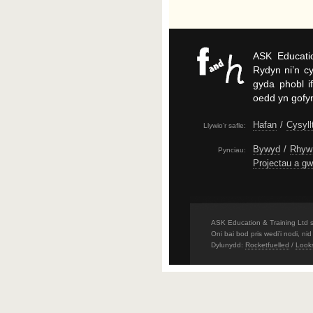
ASK
Educatio
Rydyn ni’n cy
gyda phobl if
oedd yn gofyn
Hafan
/
Cysyll
Llywio’r safle:
Bywyd
/
Rhyw 
Pynciau:
Projectau a g
ASK Education & Training Ltd s
Oni bai bod pris wedi’i nodi, n
Dylunydd:
Rocketfuelled
/
Looks