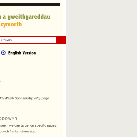
t
wdd (Welsh Sponsorship info) page
ODDWYR:
 see if we can target on specific pages…
ddwch frankandhonest.co…