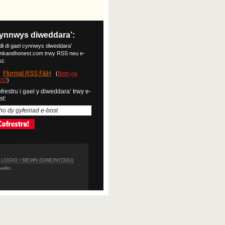
ynnwys diweddara’:
lli di gael cynnwys diweddara’
ankandhonest.com trwy RSS neu e-
st:
Fformat RSS F&H
(
Beth yw
S?
)
frestru i gael y diweddara’ trwy e-
st:
LOGIO I MEWN (GWEINYDDU)
wilio.